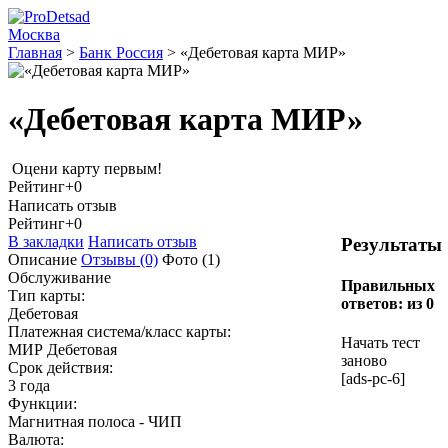
Москва
Главная
>
Банк Россия
>
«Дебетовая карта МИР»
«Дебетовая карта МИР»
Оцени карту первым!
Рейтинг
+0
Написать отзыв
Рейтинг
+0
В закладки
Написать отзыв
Результаты
Описание
Отзывы
(0)
Фото
(1)
Обслуживание
Правильных
Тип карты:
ответов:
из 0
Дебетовая
Платежная система/класс карты:
Начать тест
МИР Дебетовая
заново
Срок действия:
[ads-pc-6]
3 года
Функции:
Магнитная полоса - ЧИП
Валюта: