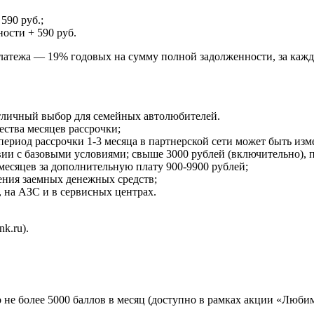
590 руб.;
ости + 590 руб.
латежа — 19% годовых на сумму полной задолженности, за каж
отличный выбор для семейных автолюбителей.
ества месяцев рассрочки;
 период рассрочки 1-3 месяца в партнерской сети может быть из
вии с базовыми условиями; свыше 3000 рублей (включительно), 
 месяцев за дополнительную плату 900-9900 рублей;
ления заемных денежных средств;
, на АЗС и в сервисных центрах.
k.ru).
 не более 5000 баллов в месяц (доступно в рамках акции «Любим