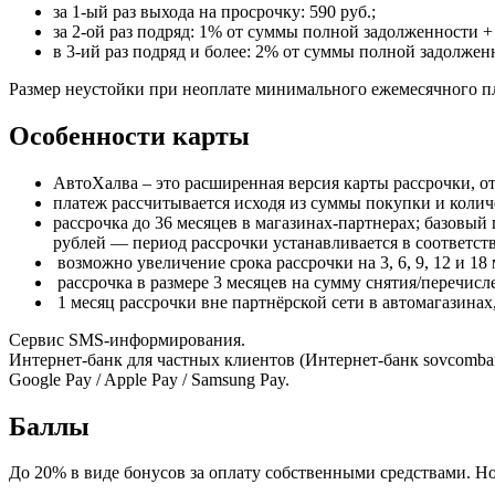
за 1-ый раз выхода на просрочку: 590 руб.;
за 2-ой раз подряд: 1% от суммы полной задолженности + 
в 3-ий раз подряд и более: 2% от суммы полной задолженн
Размер неустойки при неоплате минимального ежемесячного п
Особенности карты
АвтоХалва – это расширенная версия карты рассрочки, 
платеж рассчитывается исходя из суммы покупки и колич
рассрочка до 36 месяцев в магазинах-партнерах; базовый
рублей — период рассрочки устанавливается в соответст
возможно увеличение срока рассрочки на 3, 6, 9, 12 и 18
рассрочка в размере 3 месяцев на сумму снятия/перечис
1 месяц рассрочки вне партнёрской сети в автомагазинах
Сервис SMS-информирования.
Интернет-банк для частных клиентов (Интернет-банк sovcomban
Google Pay / Apple Pay / Samsung Pay.
Баллы
До 20% в виде бонусов за оплату собственными средствами. Но