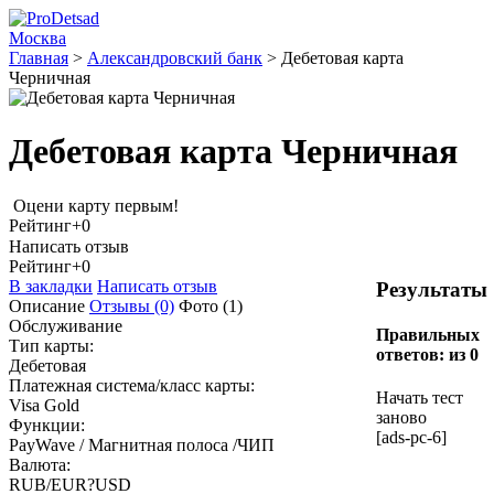
Москва
Главная
>
Александровский банк
>
Дебетовая карта
Черничная
Дебетовая карта Черничная
Оцени карту первым!
Рейтинг
+0
Написать отзыв
Рейтинг
+0
В закладки
Написать отзыв
Результаты
Описание
Отзывы
(0)
Фото
(1)
Обслуживание
Правильных
Тип карты:
ответов:
из 0
Дебетовая
Платежная система/класс карты:
Начать тест
Visa Gold
заново
Функции:
[ads-pc-6]
PayWave / Магнитная полоса /ЧИП
Валюта:
RUB/EUR?USD