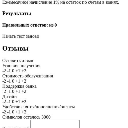
Ежемесячное начисление 1% на остаток по счетам в юанях.
Результаты
Правильных ответов:
из 0
Начать тест заново
Отзывы
Оставить отзыв
Условия получения
-2
-1
0
+1
+2
Стоимость обслуживания
-2
-1
0
+1
+2
Поддержка банка
-2
-1
0
+1
+2
Дизайн
-2
-1
0
+1
+2
Удобство снятия/пополнения/оплаты
-2
-1
0
+1
+2
Символов осталось
3000