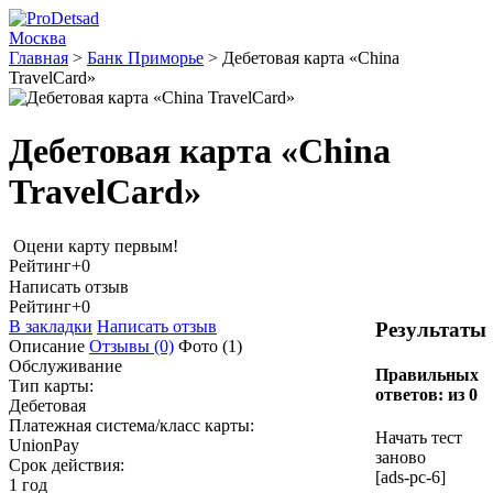
Москва
Главная
>
Банк Приморье
>
Дебетовая карта «China
TravelCard»
Дебетовая карта «China
TravelCard»
Оцени карту первым!
Рейтинг
+0
Написать отзыв
Рейтинг
+0
В закладки
Написать отзыв
Результаты
Описание
Отзывы
(0)
Фото
(1)
Обслуживание
Правильных
Тип карты:
ответов:
из 0
Дебетовая
Платежная система/класс карты:
Начать тест
UnionPay
заново
Срок действия:
[ads-pc-6]
1 год