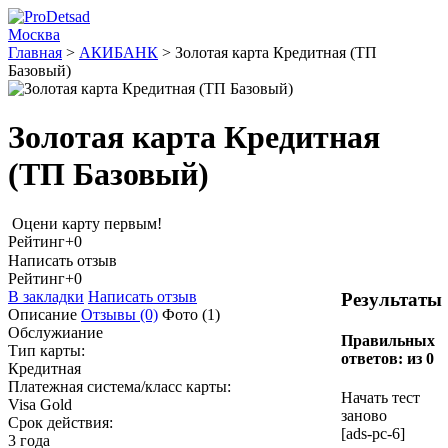
Москва
Главная
>
АКИБАНК
>
Золотая карта Кредитная (ТП
Базовый)
Золотая карта Кредитная
(ТП Базовый)
Оцени карту первым!
Рейтинг
+0
Написать отзыв
Рейтинг
+0
В закладки
Написать отзыв
Результаты
Описание
Отзывы
(0)
Фото
(1)
Обслужиание
Правильных
Тип карты:
ответов:
из 0
Кредитная
Платежная система/класс карты:
Начать тест
Visa Gold
заново
Срок действия:
[ads-pc-6]
3 года