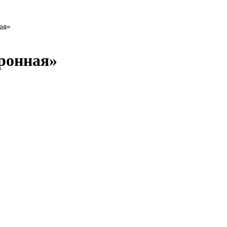
ая»
ронная»