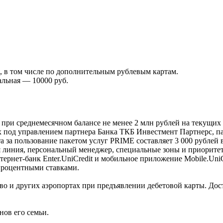
я, в том числе по дополнительным рублевым картам.
льная — 10000 руб.
 при среднемесячном балансе не менее 2 млн рублей на текущих
 под управлением партнера Банка ТКБ Инвестмент Партнерс, па
а за пользование пакетом услуг PRIME составляет 3 000 рублей в
я линия, персональный менеджер, специальные зоны и приоритет
рнет-банк Enter.UniCredit и мобильное приложение Mobile.UniC
роцентными ставками.
о и других аэропортах при предъявлении дебетовой карты. Доступ
нов его семьи.