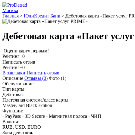
Москва
Главная
>
ЮниКредит Банк
>
Дебетовая карта «Пакет услуг P
Дебетовая карта «Пакет услу
Оцени карту первым!
Рейтинг
+0
Написать отзыв
Рейтинг
+0
В закладки
Написать отзыв
Описание
Отзывы
(0)
Фото
(1)
Обслуживание
Тип карты:
Дебетовая
Платежная система/класс карты:
MasterCard Вlack Edition
Функции:
- PayPass - 3D Secure - Магнитная полоса - ЧИП
Валюта:
RUB. USD, EURO
Зона действия: