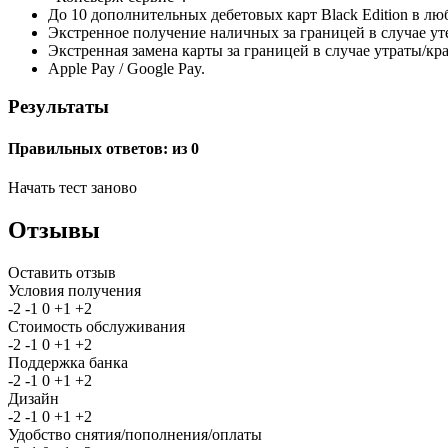
До 10 дополнительных дебетовых карт Black Edition в л
Экстренное получение наличных за границей в случае утер
Экстренная замена карты за границей в случае утраты/кр
Apple Pay / Google Pay.
Результаты
Правильных ответов:
из 0
Начать тест заново
Отзывы
Оставить отзыв
Условия получения
-2
-1
0
+1
+2
Стоимость обслуживания
-2
-1
0
+1
+2
Поддержка банка
-2
-1
0
+1
+2
Дизайн
-2
-1
0
+1
+2
Удобство снятия/пополнения/оплаты