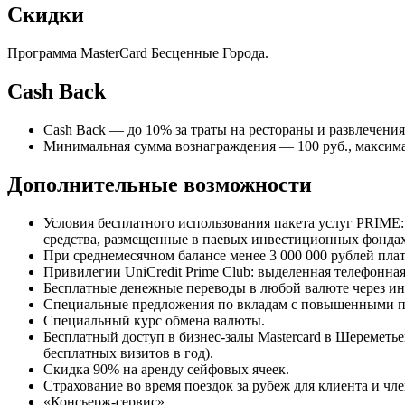
Скидки
Программа MasterCard Бесценные Города.
Cash Back
Сash Back — до 10% за траты на рестораны и развлечени
Минимальная сумма вознаграждения — 100 руб., максима
Дополнительные возможности
Условия бесплатного использования пакета услуг PRIME:
средства, размещенные в паевых инвестиционных фондах
При среднемесячном балансе менее 3 000 000 рублей плат
Привилегии UniCredit Prime Club: выделенная телефонна
Бесплатные денежные переводы в любой валюте через инте
Специальные предложения по вкладам с повышенными п
Специальный курс обмена валюты.
Бесплатный доступ в бизнес-залы Mastercard в Шереметьев
бесплатных визитов в год).
Скидка 90% на аренду сейфовых ячеек.
Страхование во время поездок за рубеж для клиента и чле
«Консьерж-сервис».