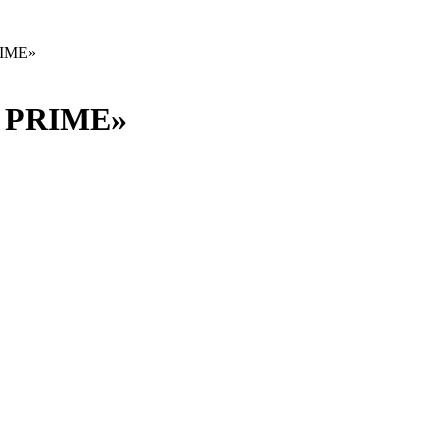
RIME»
г PRIME»