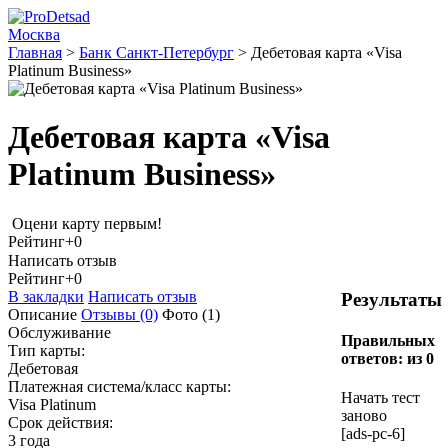
Москва
Главная
>
Банк Санкт-Петербург
>
Дебетовая карта «Visa
Platinum Business»
Дебетовая карта «Visa
Platinum Business»
Оцени карту первым!
Рейтинг
+0
Написать отзыв
Рейтинг
+0
В закладки
Написать отзыв
Результаты
Описание
Отзывы
(0)
Фото
(1)
Обслуживание
Правильных
Тип карты:
ответов:
из 0
Дебетовая
Платежная система/класс карты:
Начать тест
Visa Platinum
заново
Срок действия:
[ads-pc-6]
3 года