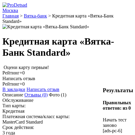
Москва
Главная
>
Вятка-банк
>
Кредитная карта «Вятка-Банк
Standard»
Кредитная карта «Вятка-
Банк Standard»
Оцени карту первым!
Рейтинг
+0
Написать отзыв
Рейтинг
+0
В закладки
Написать отзыв
Результаты
Описание
Отзывы
(0)
Фото
(1)
Обслуживание
Правильных
Тип карты:
ответов:
из 0
Кредитная
Платежная система/класс карты:
Начать тест
MasterCard Standard
заново
Срок действия:
[ads-pc-6]
3 года