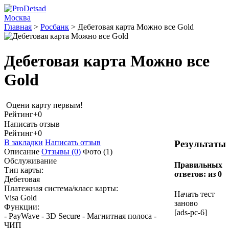
Москва
Главная
>
Росбанк
>
Дебетовая карта Можно все Gold
Дебетовая карта Можно все
Gold
Оцени карту первым!
Рейтинг
+0
Написать отзыв
Рейтинг
+0
В закладки
Написать отзыв
Результаты
Описание
Отзывы
(0)
Фото
(1)
Обслуживание
Правильных
Тип карты:
ответов:
из 0
Дебетовая
Платежная система/класс карты:
Начать тест
Visa Gold
заново
Функции:
[ads-pc-6]
- PayWave - 3D Secure - Магнитная полоса -
ЧИП