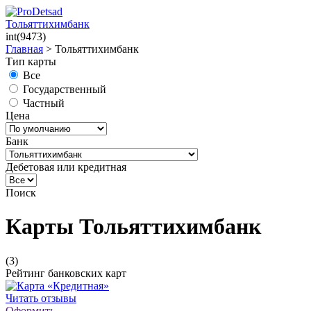
Тольяттихимбанк
int(9473)
Главная
>
Тольяттихимбанк
Тип карты
Все
Государственный
Частный
Цена
Банк
Дебетовая или кредитная
Поиск
Карты Тольяттихимбанк
(3)
Рейтинг банковских карт
Читать отзывы
Оформить