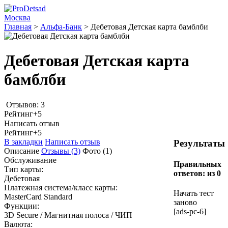
Москва
Главная
>
Альфа-Банк
>
Дебетовая Детская карта бамблби
Дебетовая Детская карта
бамблби
Отзывов: 3
Рейтинг
+5
Написать отзыв
Рейтинг
+5
В закладки
Написать отзыв
Результаты
Описание
Отзывы
(3)
Фото
(1)
Обслуживание
Правильных
Тип карты:
ответов:
из 0
Дебетовая
Платежная система/класс карты:
Начать тест
MasterCard Standard
заново
Функции:
[ads-pc-6]
3D Secure / Магнитная полоса / ЧИП
Валюта: