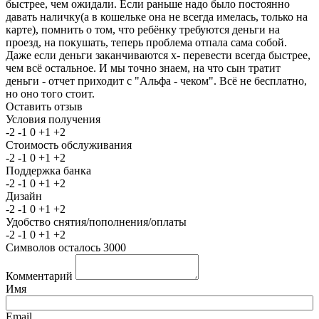
быстрее, чем ожидали. Если раньше надо было постоянно
давать наличку(а в кошельке она не всегда имелась, только на
карте), помнить о том, что ребёнку требуются деньги на
проезд, на покушать, теперь проблема отпала сама собой.
Даже если деньги заканчиваются х- перевести всегда быстрее,
чем всё остальное. И мы точно знаем, на что сын тратит
деньги - отчет приходит с "Альфа - чеком". Всё не бесплатно,
но оно того стоит.
Оставить отзыв
Условия получения
-2
-1
0
+1
+2
Стоимость обслуживания
-2
-1
0
+1
+2
Поддержка банка
-2
-1
0
+1
+2
Дизайн
-2
-1
0
+1
+2
Удобство снятия/пополнения/оплаты
-2
-1
0
+1
+2
Символов осталось
3000
Комментарий
Имя
Email