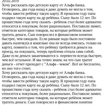
20.02.2019
Хочу рассказать про детскую карту от Альфа банка.
Оговорюсь, два года назад я даже думать не могла о том,
чтобы завести ребёнку такую карту. В прошлом году папа
подарил такую карту на др ребёнка. Сыну было 12 лет. По
прошествию года хочу сказать - ребёнок стал более адекватно
относится к покупкам, более рационально. Поставили лимит,
отметили категории товаров, на которые ребёнок может
тратить деньги. Сын повзрослел в финансовом понятии
быстрее, чем ожидали. Если раньше надо было постоянно
давать наличку(а в кошельке она не всегда имелась, только на
карте), помнить о том, что ребёнку требуются деньги на
проезд, на покушать, теперь проблема отпала сама собой.
Даже если деньги заканчиваются х- перевести всегда быстрее,
чем всё остальное. И мы точно знаем, на что сын тратит
деньги - отчет приходит с "Альфа - чеком". Всё не бесплатно,
но оно того стоит.
Хочу рассказать про детскую карту от Альфа банка.
Оговорюсь, два года назад я даже думать не могла о том,
чтобы завести ребёнку такую карту. В прошлом году папа
подарил такую карту на др ребёнка. Сыну было 12 лет. По
прошествию года хочу сказать - ребёнок стал более адекватно
относится к покупкам, более рационально. Поставили лимит,
отметили категории товаров, на которые ребёнок может
тратить деньги. Сын повзрослел в финансовом понятии