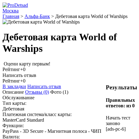
Москва
Главная
>
Альфа-Банк
>
Дебетовая карта World of Warships
Дебетовая карта World of
Warships
Оцени карту первым!
Рейтинг
+0
Написать отзыв
Рейтинг
+0
В закладки
Написать отзыв
Результаты
Описание
Отзывы
(0)
Фото
(1)
Обслуживание
Правильных
Тип карты:
ответов:
из 0
Дебетовая
Платежная система/класс карты:
Начать тест
MasterCard Standard
заново
Функции:
[ads-pc-6]
PayPass - 3D Secure - Магнитная полоса - ЧИП
Валюта: