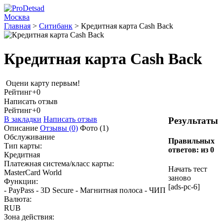
Москва
Главная
>
Ситибанк
>
Кредитная карта Cash Back
Кредитная карта Cash Back
Оцени карту первым!
Рейтинг
+0
Написать отзыв
Рейтинг
+0
В закладки
Написать отзыв
Результаты
Описание
Отзывы
(0)
Фото
(1)
Обслуживание
Правильных
Тип карты:
ответов:
из 0
Кредитная
Платежная система/класс карты:
Начать тест
MasterCard World
заново
Функции:
[ads-pc-6]
- PayPass - 3D Secure - Магнитная полоса - ЧИП
Валюта:
RUB
Зона действия: