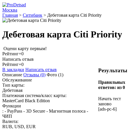
Москва
Главная
>
Ситибанк
>
Дебетовая карта Citi Priority
Дебетовая карта Citi Priority
Оцени карту первым!
Рейтинг
+0
Написать отзыв
Рейтинг
+0
В закладки
Написать отзыв
Результаты
Описание
Отзывы
(0)
Фото
(1)
Обслуживание
Правильных
Тип карты:
ответов:
из 0
Дебетовая
Платежная система/класс карты:
Начать тест
MasterCard Вlack Edition
заново
Функции
[ads-pc-6]
: - PayPass - 3D Secure - Магнитная полоса -
ЧИП
Валюта:
RUB, USD, EUR