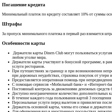
Погашение кредита
Минимальный платеж по кредиту составляет 10% от суммы осно
Штрафы
За пропуск минимального платежа в первый раз взимается штраф 
Особенности карты
Держатели карты Diners Club могут пользоваться услуга
любом уголке мира.
Держатели карты участвуют в бонусной программе, в рам
услуги ресторанов.
При путешествиях за границу и при возникновении непр
при дорожных неудобствах, страховка покупок от утери и 
Предоставляется оперативная помощь при непредвиденны
С помощью сервисов «Мобильный банк» и «Интернет-бан
Постоянный контроль за движениями денежных средств
Доступно неограниченное количество дополнительных ка
В течение каждого года пользования картой 3 посещения 
Персональные услуги перед вылетом и привилегии после по
Держатель основной карты, члены его семьи и держатели
Для оформления виз в иностранных посольствах держател