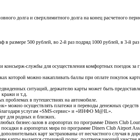
вного долга и сверхлимитного долга на конец расчетного пери
в размере 500 рублей, во 2-й раз подряд 1000 рублей, в 3-й раз
ми консьерж-службы для осуществления комфортных поездок за г
ках которой можно накапливать баллы при оплате покупок карт
едвиденных ситуаций, держателю карты может быть предоставле
кражи и т.д.
х проблемах в путешествиях на автомобиле.
к» можно осуществлять платежи и переводы денежных средств 
 благодаря услугам «SMS-сервис» и «ИНФО M@IL».
рт для родных и близких.
любых бизнес-залов в аэропортах по программе Diners Club Loun
садки в аэропортах мира по программе Diners Club Airport Assi
 дополнительных карт застрахованы от несчастного случая в дор
ям карты выдается страховой полис, подтверждающий участие в