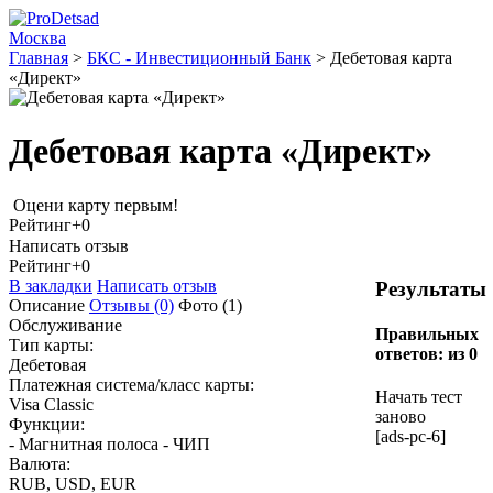
Москва
Главная
>
БКС - Инвестиционный Банк
>
Дебетовая карта
«Директ»
Дебетовая карта «Директ»
Оцени карту первым!
Рейтинг
+0
Написать отзыв
Рейтинг
+0
В закладки
Написать отзыв
Результаты
Описание
Отзывы
(0)
Фото
(1)
Обслуживание
Правильных
Тип карты:
ответов:
из 0
Дебетовая
Платежная система/класс карты:
Начать тест
Visa Classic
заново
Функции:
[ads-pc-6]
- Магнитная полоса - ЧИП
Валюта:
RUB, USD, EUR