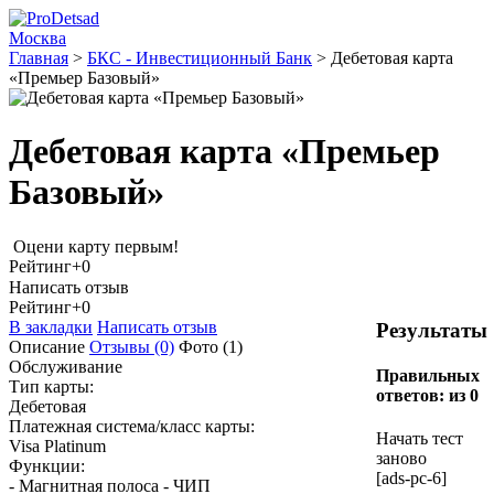
Москва
Главная
>
БКС - Инвестиционный Банк
>
Дебетовая карта
«Премьер Базовый»
Дебетовая карта «Премьер
Базовый»
Оцени карту первым!
Рейтинг
+0
Написать отзыв
Рейтинг
+0
В закладки
Написать отзыв
Результаты
Описание
Отзывы
(0)
Фото
(1)
Обслуживание
Правильных
Тип карты:
ответов:
из 0
Дебетовая
Платежная система/класс карты:
Начать тест
Visa Platinum
заново
Функции:
[ads-pc-6]
- Магнитная полоса - ЧИП