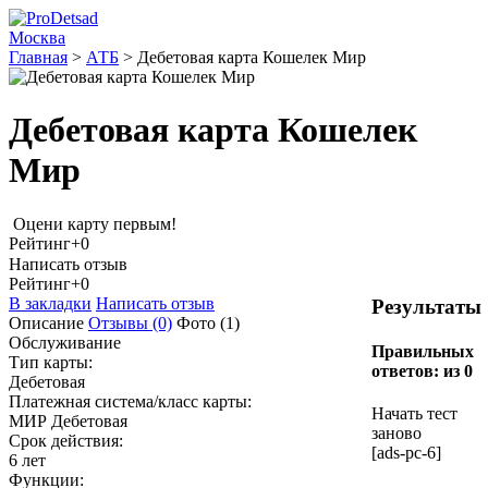
Москва
Главная
>
АТБ
>
Дебетовая карта Кошелек Мир
Дебетовая карта Кошелек
Мир
Оцени карту первым!
Рейтинг
+0
Написать отзыв
Рейтинг
+0
В закладки
Написать отзыв
Результаты
Описание
Отзывы
(0)
Фото
(1)
Обслуживание
Правильных
Тип карты:
ответов:
из 0
Дебетовая
Платежная система/класс карты:
Начать тест
МИР Дебетовая
заново
Срок действия:
[ads-pc-6]
6 лет
Функции: