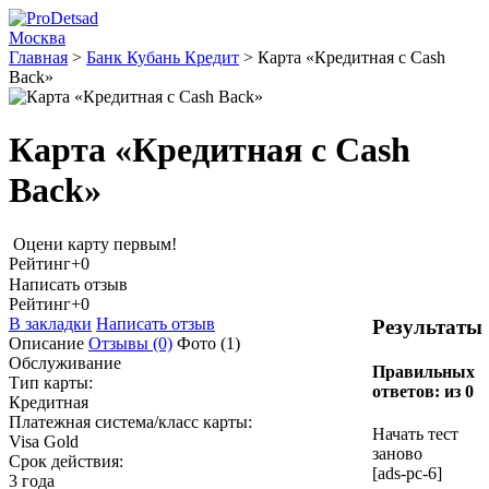
Москва
Главная
>
Банк Кубань Кредит
>
Карта «Кредитная с Cash
Back»
Карта «Кредитная с Cash
Back»
Оцени карту первым!
Рейтинг
+0
Написать отзыв
Рейтинг
+0
В закладки
Написать отзыв
Результаты
Описание
Отзывы
(0)
Фото
(1)
Обслуживание
Правильных
Тип карты:
ответов:
из 0
Кредитная
Платежная система/класс карты:
Начать тест
Visa Gold
заново
Срок действия:
[ads-pc-6]
3 года