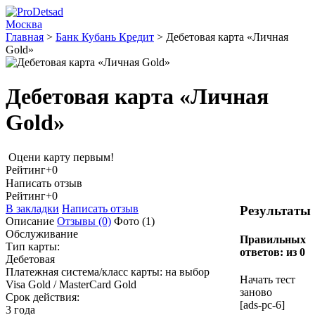
Москва
Главная
>
Банк Кубань Кредит
>
Дебетовая карта «Личная
Gold»
Дебетовая карта «Личная
Gold»
Оцени карту первым!
Рейтинг
+0
Написать отзыв
Рейтинг
+0
В закладки
Написать отзыв
Результаты
Описание
Отзывы
(0)
Фото
(1)
Обслуживание
Правильных
Тип карты:
ответов:
из 0
Дебетовая
Платежная система/класс карты: на выбор
Начать тест
Visa Gold / MasterCard Gold
заново
Срок действия:
[ads-pc-6]
3 года