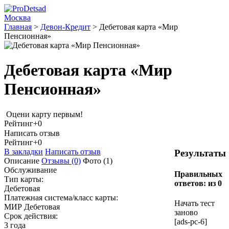
Москва
Главная
>
Девон-Кредит
>
Дебетовая карта «Мир
Пенсионная»
Дебетовая карта «Мир
Пенсионная»
Оцени карту первым!
Рейтинг
+0
Написать отзыв
Рейтинг
+0
В закладки
Написать отзыв
Результаты
Описание
Отзывы
(0)
Фото
(1)
Обслуживание
Правильных
Тип карты:
ответов:
из 0
Дебетовая
Платежная система/класс карты:
Начать тест
МИР Дебетовая
заново
Срок действия:
[ads-pc-6]
3 года