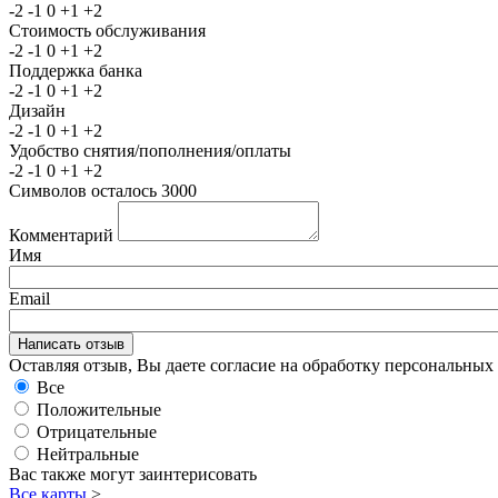
-2
-1
0
+1
+2
Стоимость обслуживания
-2
-1
0
+1
+2
Поддержка банка
-2
-1
0
+1
+2
Дизайн
-2
-1
0
+1
+2
Удобство снятия/пополнения/оплаты
-2
-1
0
+1
+2
Символов осталось
3000
Комментарий
Имя
Email
Оставляя отзыв, Вы даете согласие на обработку персональны
Все
Положительные
Отрицательные
Нейтральные
Вас также могут заинтерисовать
Все карты
>