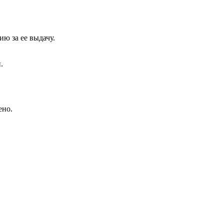
ю за ее выдачу.
.
ено.