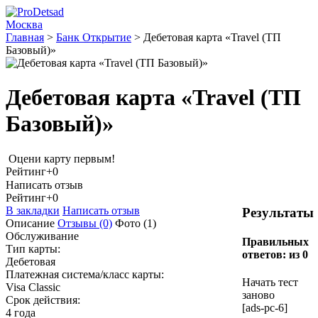
Москва
Главная
>
Банк Открытие
>
Дебетовая карта «Travel (ТП
Базовый)»
Дебетовая карта «Travel (ТП
Базовый)»
Оцени карту первым!
Рейтинг
+0
Написать отзыв
Рейтинг
+0
В закладки
Написать отзыв
Результаты
Описание
Отзывы
(0)
Фото
(1)
Обслуживание
Правильных
Тип карты:
ответов:
из 0
Дебетовая
Платежная система/класс карты:
Начать тест
Visa Classic
заново
Срок действия:
[ads-pc-6]
4 года