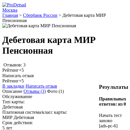
Москва
Главная
>
Сбербанк России
>
Дебетовая карта МИР
Пенсионная
Дебетовая карта МИР
Пенсионная
Отзывов: 3
Рейтинг
+5
Написать отзыв
Рейтинг
+5
В закладки
Написать отзыв
Результаты
Описание
Отзывы
(3)
Фото
(1)
Обслуживание
Правильных
Тип карты:
ответов:
из 0
Дебетовая
Платежная система/класс карты:
Начать тест
МИР Дебетовая
заново
Срок действия:
[ads-pc-6]
5 лет