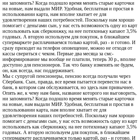
ни запомнить? Когда подошло время менять старые карточки
на новые, нам выдали МИР. Удобная, бесплатная и простая в
использовании карта, нам вполне хватает ее для
удовлетворения наших потребностей. Поскольку нам хорошо
помогает с деньгами сын, у нас есть возможность одну из карт
использовать как сберкнижку, на нее потихоньку капают 3,5%
годовых. А вторую используем для покупок, в ближайшем
супермаркете расплачиваемся только картой, раз - и готово. И
сразу приходит на телефон оповещение, можно не отходя от
кассы свериться с чеком. Первые два месяца за смс-
информирование мы вообще не платили, теперь 30 р., вполне
доступно для пенсионеров. Так что банку изменять не будем,
он, как всегда, нас поддерживает.
Мы с супругой пенсионеры, пенсию всегда получали через
Сбербанк. Сын, правда, все время пытается перевести нас в
банк, в котором сам обслуживается, но здесь нам привычнее.
Опять же, к чему нам банк, название которого ни выговорить,
ни запомнить? Когда подошло время менять старые карточки
на новые, нам выдали МИР. Удобная, бесплатная и простая в
использовании карта, нам вполне хватает ее для
удовлетворения наших потребностей. Поскольку нам хорошо
помогает с деньгами сын, у нас есть возможность одну из карт
использовать как сберкнижку, на нее потихоньку капают 3,5%
годовых. А вторую используем для покупок, в ближайшем
супермаркете расплачиваемся только картой, раз - и готово. И