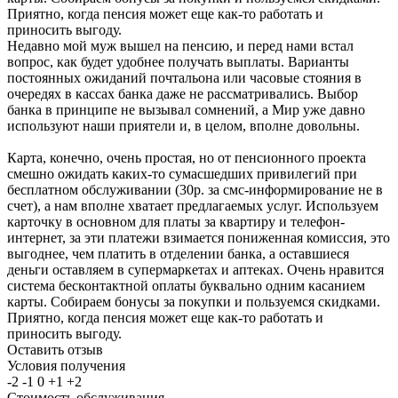
Приятно, когда пенсия может еще как-то работать и
приносить выгоду.
Недавно мой муж вышел на пенсию, и перед нами встал
вопрос, как будет удобнее получать выплаты. Варианты
постоянных ожиданий почтальона или часовые стояния в
очередях в кассах банка даже не рассматривались. Выбор
банка в принципе не вызывал сомнений, а Мир уже давно
используют наши приятели и, в целом, вполне довольны.
Карта, конечно, очень простая, но от пенсионного проекта
смешно ожидать каких-то сумасшедших привилегий при
бесплатном обслуживании (30р. за смс-информирование не в
счет), а нам вполне хватает предлагаемых услуг. Используем
карточку в основном для платы за квартиру и телефон-
интернет, за эти платежи взимается пониженная комиссия, это
выгоднее, чем платить в отделении банка, а оставшиеся
деньги оставляем в супермаркетах и аптеках. Очень нравится
система бесконтактной оплаты буквально одним касанием
карты. Собираем бонусы за покупки и пользуемся скидками.
Приятно, когда пенсия может еще как-то работать и
приносить выгоду.
Оставить отзыв
Условия получения
-2
-1
0
+1
+2
Стоимость обслуживания