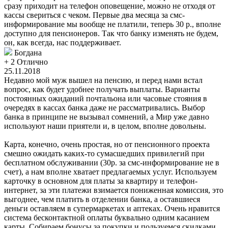
сразу приходит на телефон оповещение, можно не отходя от
кассы свериться с чеком. Первые два месяца за смс-
информирование мы вообще не платили, теперь 30 р., вполне
доступно для пенсионеров. Так что банку изменять не будем,
он, как всегда, нас поддерживает.
Богдана
+ 2
Отлично
25.11.2018
Недавно мой муж вышел на пенсию, и перед нами встал
вопрос, как будет удобнее получать выплаты. Варианты
постоянных ожиданий почтальона или часовые стояния в
очередях в кассах банка даже не рассматривались. Выбор
банка в принципе не вызывал сомнений, а Мир уже давно
используют наши приятели и, в целом, вполне довольны.
Карта, конечно, очень простая, но от пенсионного проекта
смешно ожидать каких-то сумасшедших привилегий при
бесплатном обслуживании (30р. за смс-информирование не в
счет), а нам вполне хватает предлагаемых услуг. Используем
карточку в основном для платы за квартиру и телефон-
интернет, за эти платежи взимается пониженная комиссия, это
выгоднее, чем платить в отделении банка, а оставшиеся
деньги оставляем в супермаркетах и аптеках. Очень нравится
система бесконтактной оплаты буквально одним касанием
карты. Собираем бонусы за покупки и пользуемся скидками.