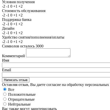
Условия получения
-2
-1
0
+1
+2
Стоимость обслуживания
-2
-1
0
+1
+2
Поддержка банка
-2
-1
0
+1
+2
Дизайн
-2
-1
0
+1
+2
Удобство снятия/пополнения/оплаты
-2
-1
0
+1
+2
Символов осталось
3000
Комментарий
Имя
Email
Оставляя отзыв, Вы даете согласие на обработку персональны
Все
Положительные
Отрицательные
Нейтральные
Вас также могут заинтерисовать