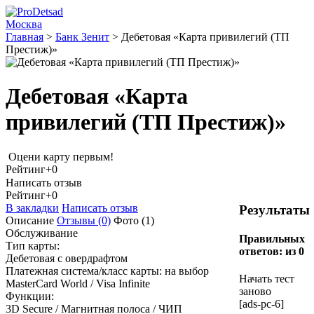
Москва
Главная
>
Банк Зенит
>
Дебетовая «Карта привилегий (ТП
Престиж)»
Дебетовая «Карта
привилегий (ТП Престиж)»
Оцени карту первым!
Рейтинг
+0
Написать отзыв
Рейтинг
+0
В закладки
Написать отзыв
Результаты
Описание
Отзывы
(0)
Фото
(1)
Обслуживание
Правильных
Тип карты:
ответов:
из 0
Дебетовая с овердрафтом
Платежная система/класс карты: на выбор
Начать тест
MasterCard World / Visa Infinite
заново
Функции:
[ads-pc-6]
3D Secure / Магнитная полоса / ЧИП