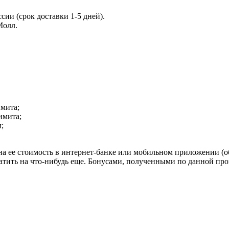
сии (срок доставки 1-5 дней).
Молл.
имита;
имита;
;
 ее стоимость в интернет-банке или мобильном приложении (обм
ратить на что-нибудь еще. Бонусами, полученными по данной п