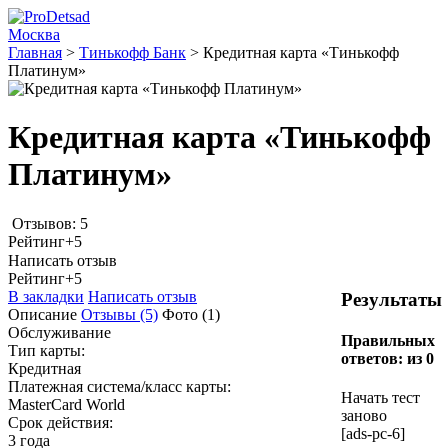
Москва
Главная
>
Тинькофф Банк
>
Кредитная карта «Тинькофф
Платинум»
Кредитная карта «Тинькофф
Платинум»
Отзывов: 5
Рейтинг
+5
Написать отзыв
Рейтинг
+5
В закладки
Написать отзыв
Результаты
Описание
Отзывы
(5)
Фото
(1)
Обслуживание
Правильных
Тип карты:
ответов:
из 0
Кредитная
Платежная система/класс карты:
Начать тест
MasterCard World
заново
Срок действия:
[ads-pc-6]
3 года