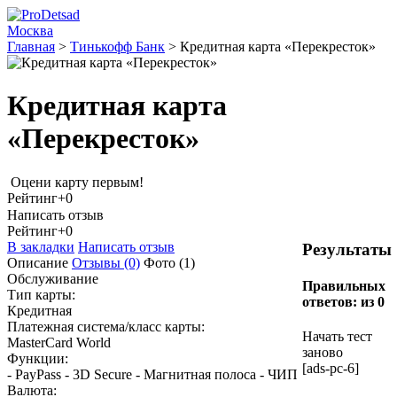
Москва
Главная
>
Тинькофф Банк
>
Кредитная карта «Перекресток»
Кредитная карта
«Перекресток»
Оцени карту первым!
Рейтинг
+0
Написать отзыв
Рейтинг
+0
В закладки
Написать отзыв
Результаты
Описание
Отзывы
(0)
Фото
(1)
Обслуживание
Правильных
Тип карты:
ответов:
из 0
Кредитная
Платежная система/класс карты:
Начать тест
MasterCard World
заново
Функции:
[ads-pc-6]
- PayPass - 3D Secure - Магнитная полоса - ЧИП
Валюта: