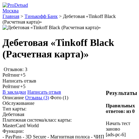
Москва
Главная
>
Тинькофф Банк
>
Дебетовая «Tinkoff Black
(Расчетная карта)»
Дебетовая «Tinkoff Black
(Расчетная карта)»
Отзывов: 3
Рейтинг
+5
Написать отзыв
Рейтинг
+5
В закладки
Написать отзыв
Результаты
Описание
Отзывы
(3)
Фото
(1)
Обслуживание
Правильных
Тип карты:
ответов:
из 0
Дебетовая
Платежная система/класс карты:
Начать тест
MasterCard World
заново
Функции:
[ads-pc-6]
- PayPass - 3D Secure - Магнитная полоса - ЧИП