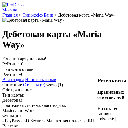
Москва
Главная
>
Тинькофф Банк
>
Дебетовая карта «Maria Way»
Дебетовая карта «Maria
Way»
Оцени карту первым!
Рейтинг
+0
Написать отзыв
Рейтинг
+0
В закладки
Написать отзыв
Результаты
Описание
Отзывы
(0)
Фото
(1)
Обслуживание
Правильных
Тип карты:
ответов:
из 0
Дебетовая
Платежная система/класс карты:
Начать тест
MasterCard World
заново
Функции:
[ads-pc-6]
- PayPass - 3D Secure - Магнитная полоса - ЧИП
Валюта: