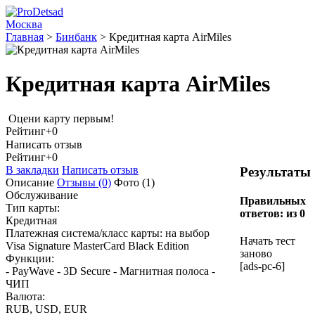
Москва
Главная
>
Бинбанк
>
Кредитная карта AirMiles
Кредитная карта AirMiles
Оцени карту первым!
Рейтинг
+0
Написать отзыв
Рейтинг
+0
В закладки
Написать отзыв
Результаты
Описание
Отзывы
(0)
Фото
(1)
Обслуживание
Правильных
Тип карты:
ответов:
из 0
Кредитная
Платежная система/класс карты: на выбор
Начать тест
Visa Signature MasterCard Вlack Edition
заново
Функции:
[ads-pc-6]
- PayWave - 3D Secure - Магнитная полоса -
ЧИП
Валюта:
RUB, USD, EUR