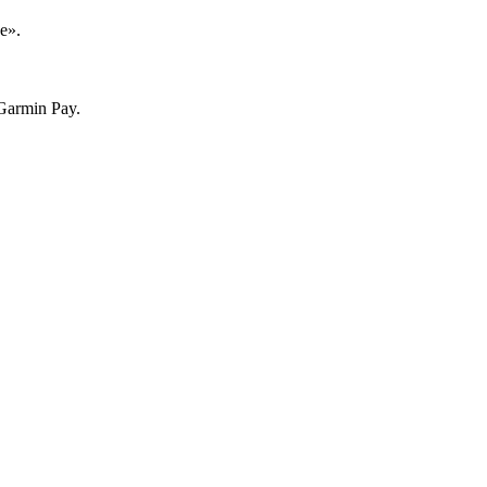
е».
Garmin Pay.