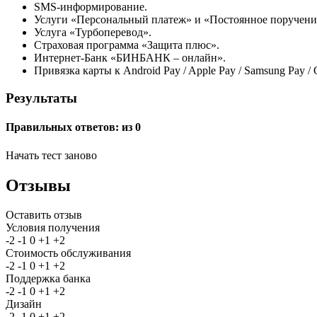
SMS-информирование.
Услуги «Персональный платеж» и «Постоянное поручени
Услуга «Турбоперевод».
Страховая программа «Защита плюс».
Интернет-Банк «БИНБАНК – онлайн».
Привязка карты к Android Pay / Apple Pay / Samsung Pay / 
Результаты
Правильных ответов:
из 0
Начать тест заново
Отзывы
Оставить отзыв
Условия получения
-2
-1
0
+1
+2
Стоимость обслуживания
-2
-1
0
+1
+2
Поддержка банка
-2
-1
0
+1
+2
Дизайн
-2
-1
0
+1
+2