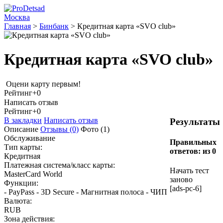
Москва
Главная
>
Бинбанк
>
Кредитная карта «SVO club»
Кредитная карта «SVO club»
Оцени карту первым!
Рейтинг
+0
Написать отзыв
Рейтинг
+0
В закладки
Написать отзыв
Результаты
Описание
Отзывы
(0)
Фото
(1)
Обслуживание
Правильных
Тип карты:
ответов:
из 0
Кредитная
Платежная система/класс карты:
Начать тест
MasterCard World
заново
Функции:
[ads-pc-6]
- PayPass - 3D Secure - Магнитная полоса - ЧИП
Валюта:
RUB
Зона действия: