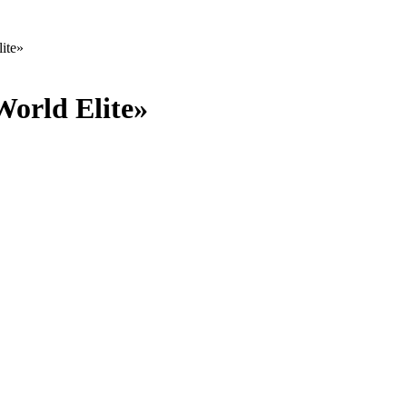
ite»
orld Elite»