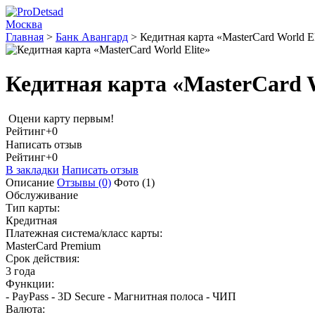
Москва
Главная
>
Банк Авангард
>
Кедитная карта «MasterCard World El
Кедитная карта «MasterCard W
Оцени карту первым!
Рейтинг
+0
Написать отзыв
Рейтинг
+0
В закладки
Написать отзыв
Описание
Отзывы
(0)
Фото
(1)
Обслуживание
Тип карты:
Кредитная
Платежная система/класс карты:
MasterCard Premium
Срок действия:
3 года
Функции:
- PayPass - 3D Secure - Магнитная полоса - ЧИП
Валюта: