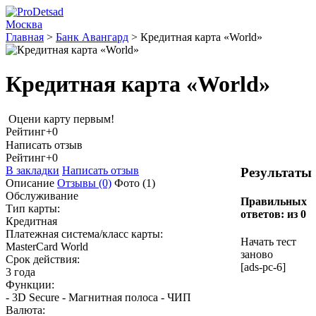
Москва
Главная
>
Банк Авангард
>
Кредитная карта «World»
Кредитная карта «World»
Оцени карту первым!
Рейтинг
+0
Написать отзыв
Рейтинг
+0
В закладки
Написать отзыв
Результаты
Описание
Отзывы
(0)
Фото
(1)
Обслуживание
Правильных
Тип карты:
ответов:
из 0
Кредитная
Платежная система/класс карты:
Начать тест
MasterCard World
заново
Срок действия:
[ads-pc-6]
3 года
Функции:
- 3D Secure - Магнитная полоса - ЧИП
Валюта: