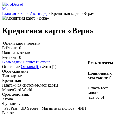
Москва
Главная
>
Банк Авангард
>
Кредитная карта «Вера»
Кредитная карта «Вера»
Оцени карту первым!
Рейтинг
+0
Написать отзыв
Рейтинг
+0
В закладки
Написать отзыв
Результаты
Описание
Отзывы
(0)
Фото
(1)
Обслуживание
Правильных
Тип карты:
ответов:
из 0
Кредитная
Платежная система/класс карты:
Начать тест
MasterCard World
заново
Срок действия:
[ads-pc-6]
3 года
Функции:
- PayPass - 3D Secure - Магнитная полоса - ЧИП
Валюта: